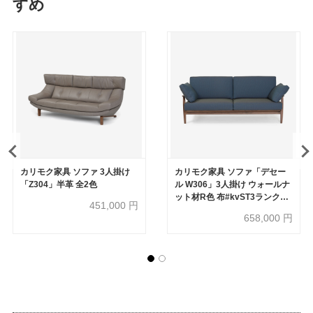
すめ
カリモク家具 ソファ 3人掛け
カリモク家具 ソファ「デセー
「Z304」半革 全2色
ル W306」3人掛け ウォールナ
ット材R色 布#kvST3ランク
451,000
円
B787ブルーグレー
658,000
円