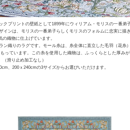
ックプリントの壁紙として1899年にウィリアム・モリスの一番弟
ザインは、モリスの一番弟子らしくモリスのフォルムに忠実に描
気の織物に仕上げています。
ラン織りのラグです。モール糸は、糸全体に直立した毛羽（花糸
をもっています。この糸を使用した織物は、ふっくらとした厚みが
。（滑り止め加工なし）
200cm、200ｘ240cmの3サイズからお選びいただけます。