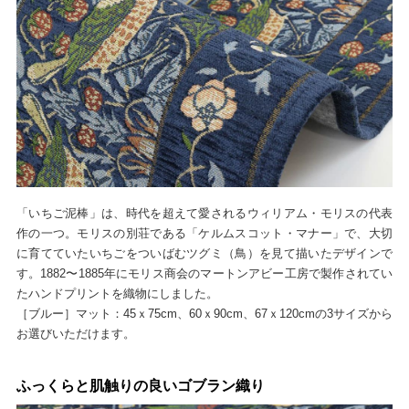
「いちご泥棒」は、時代を超えて愛されるウィリアム・モリスの代表
作の一つ。モリスの別荘である「ケルムスコット・マナー」で、大切
に育てていたいちごをついばむツグミ（鳥）を見て描いたデザインで
す。1882〜1885年にモリス商会のマートンアビー工房で製作されてい
たハンドプリントを織物にしました。
［ブルー］マット：45ｘ75cm、60ｘ90cm、67ｘ120cmの3サイズから
お選びいただけます。
ふっくらと肌触りの良いゴブラン織り