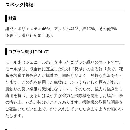
スペック情報
材質
組成：ポリエステル46%、アクリル41%、綿10%、その他3%
※裏面：滑り止め加工あり
ゴブラン織りについて
モール糸（シェニール糸）を使ったゴブラン織りのマットです。
モール糸は、糸全体に直立した毛羽（花糸）のある飾り糸で、花
糸を芯糸で挟み込んだ構造で、肌触りがよく、独特な光沢をもっ
た糸で、この糸を使用した織物は、ふっくらとした厚みがあり、
肌触りの良い繊細な織物になります。そのため、強力な掻き出し
構造を持つ、あるいは吸引力が強力な掃除機を使用した場合、糸
の構造上、花糸が抜けることがあります。掃除機の取扱説明書を
ご確認いただいた上で、お手入れしていただきますようお願いい
たします。