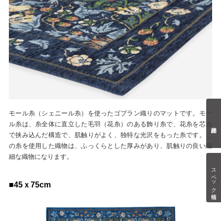
モール糸（シェニール糸）を使ったゴブラン織りのマットです。モー
ル糸は、糸全体に直立した毛羽（花糸）のある飾り糸で、花糸を芯糸
で挟み込んだ構造で、肌触りがよく、独特な光沢をもった糸です。こ
の糸を使用した織物は、ふっくらとした厚みがあり、肌触りの良い繊
細な織物になります。
スペック情報
■45ｘ75cm