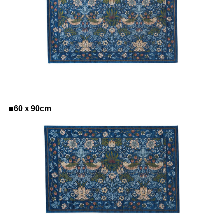
■60ｘ90cm