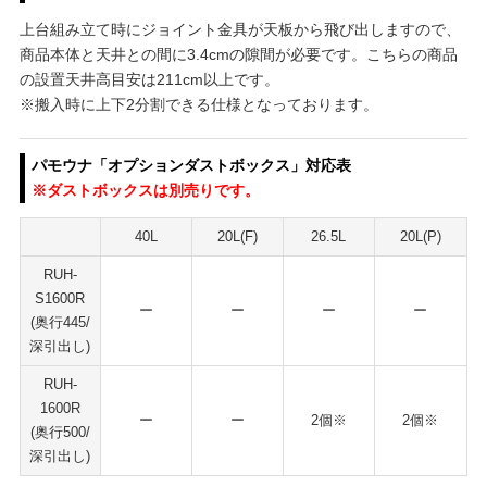
上台組み立て時にジョイント金具が天板から飛び出しますので、
商品本体と天井との間に3.4cmの隙間が必要です。こちらの商品
の設置天井高目安は211cm以上です。
※搬入時に上下2分割できる仕様となっております。
パモウナ「オプションダストボックス」対応表
※ダストボックスは別売りです。
40L
20L(F)
26.5L
20L(P)
RUH-
S1600R
ー
ー
ー
ー
(奥行445/
深引出し)
RUH-
1600R
ー
ー
2個※
2個※
(奥行500/
深引出し)