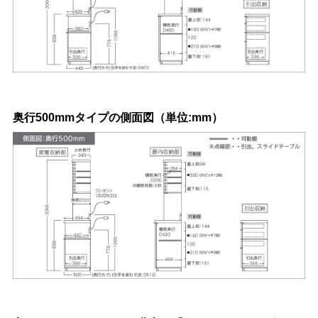
奥行500mmタイプの側面図（単位:mm）