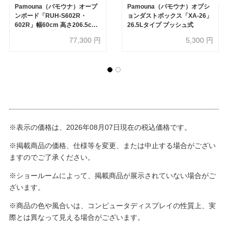
Pamouna（パモウナ）オープ
Pamouna（パモウナ）オプシ
ンボード「RUH-S602R・
ョンダストボックス「XA-26」
602R」幅60cm 高さ206.5cm
26.5Lタイプ プッシュ式
奥行2サイズ（44.5cm・
77,300
円
5,300
円
50cm）全4色
※表示の価格は、2026年08月07日現在の税込価格です。
※掲載商品の価格、仕様等を変更、または中止する場合がござい
ますのでご了承ください。
※ショールームによって、掲載商品が展示されていない場合がご
ざいます。
※商品の色や風合いは、コンピュータディスプレイの性質上、実
際とは異なって見える場合がございます。