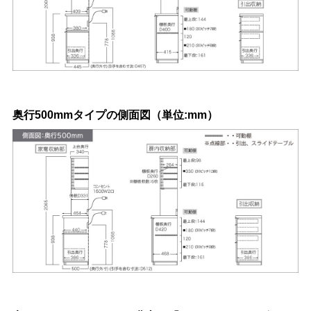
奥行500mmタイプの側面図（単位:mm）