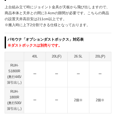
上台組み立て時にジョイント金具が天板から飛び出しますので、
商品本体と天井との間に3.4cmの隙間が必要です。こちらの商品
の設置天井高目安は211cm以上です。
※搬入時に上下2分割できる仕様となっております。
パモウナ「オプションダストボックス」対応表
※ダストボックスは別売りです。
40L
20L(F)
26.5L
20L(P)
RUH-
S1800R
ー
ー
ー
ー
(奥行445/
深引出し)
RUH-
1800R
ー
ー
2個※
2個※
(奥行500/
深引出し)