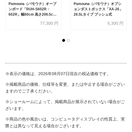
Pamouna（パモウナ）オープ
Pamouna（パモウナ）オプシ
ンボード「RUH-S602R・
ョンダストボックス「XA-26」
602R」幅60cm 高さ206.5cm
26.5Lタイプ プッシュ式
奥行2サイズ（44.5cm・
77,300
円
5,300
円
50cm）全4色
※表示の価格は、2026年08月07日現在の税込価格です。
※掲載商品の価格、仕様等を変更、または中止する場合がござい
ますのでご了承ください。
※ショールームによって、掲載商品が展示されていない場合がご
ざいます。
※商品の色や風合いは、コンピュータディスプレイの性質上、実
際とは異なって見える場合がございます。