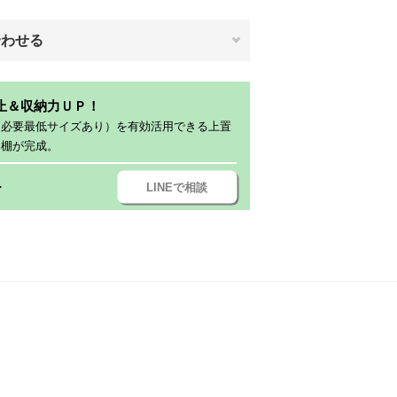
合わせる
止＆収納力ＵＰ！
（必要最低サイズあり）を有効活用できる上置
器棚が完成。
LINEで相談