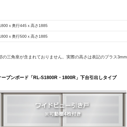
1800ｘ奥行445ｘ高さ1885
1800ｘ奥行500ｘ高さ1885
部の三角座が含まれておりません。実際の高さは表記のプラス3m
プンボード「RL-S1800R・1800R」下台引出しタイプ