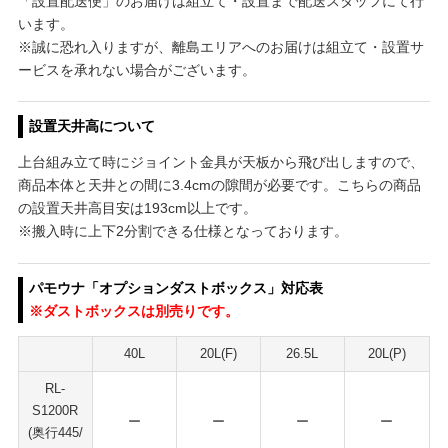
「設置配送便」のお届けは組立て・設置まで配送スタッフにて行
います。
※誠に恐れ入りますが、離島エリアへのお届けは組立て・設置サ
ービスを承れない場合がございます。
設置天井高について
上台組み立て時にジョイント金具が天板から飛び出しますので、
商品本体と天井との間に3.4cmの隙間が必要です。こちらの商品
の設置天井高目安は193cm以上です。
※搬入時に上下2分割できる仕様となっております。
パモウナ「オプションダストボックス」対応表
※ダストボックスは別売りです。
40L
20L(F)
26.5L
20L(P)
RL-
S1200R
ー
ー
ー
ー
(奥行445/