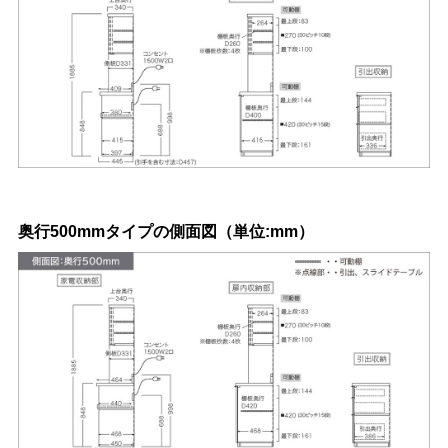
奥行500mmタイプの側面図（単位:mm）