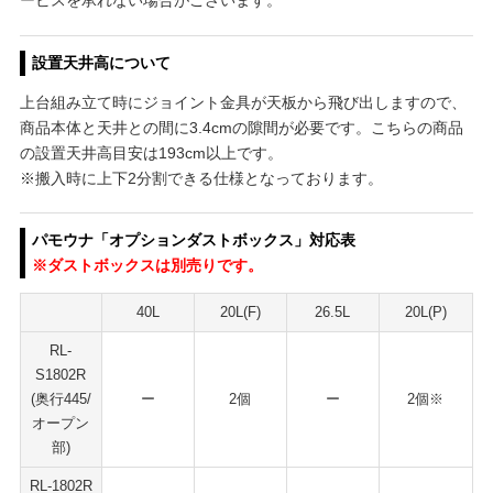
ービスを承れない場合がございます。
設置天井高について
上台組み立て時にジョイント金具が天板から飛び出しますので、
商品本体と天井との間に3.4cmの隙間が必要です。こちらの商品
の設置天井高目安は193cm以上です。
※搬入時に上下2分割できる仕様となっております。
パモウナ「オプションダストボックス」対応表
※ダストボックスは別売りです。
40L
20L(F)
26.5L
20L(P)
RL-
S1802R
(奥行445/
ー
2個
ー
2個※
オープン
部)
RL-1802R