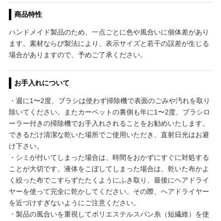
商品特性
ハンドメイド製品のため、一点ごとに色や風合いに個体差があり
ます。素材ならび製法により、表示サイズと若干の誤差が生じる
場合がありますので、予めご了承ください。
お手入れについて
・週に1〜2度、ブラシは使わず掃除機で表面のごみや汚れを取り
除いてください。またカーペットの裏側も年に1〜2度、ブラシロ
ーラー付きの掃除機でお手入れされることをお勧めいたします。
できるだけ清潔な乾いた場所でご使用いただき、直射日光はお避
け下さい。
・シミが付いてしまった場合は、時間をおかずにすぐに対処する
ことが大切です。液体をこぼしてしまった場合は、乾いた布かよ
く絞った布でこすらずたたくようにふき取り、最後にヘアドライ
ヤーを使って完全に乾かしてください。その際、ヘアドライヤー
を近づけすぎないようにご注意ください。
・製品の風合いを重視してポリエステルスパン糸（短繊維）を使