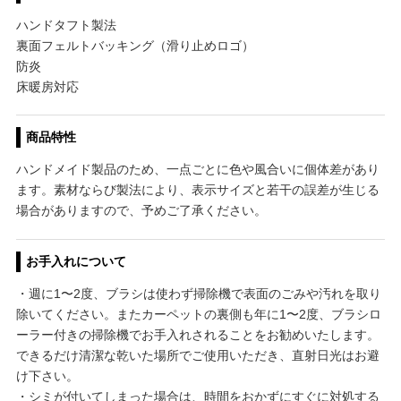
ハンドタフト製法
裏面フェルトバッキング（滑り止めロゴ）
防炎
床暖房対応
商品特性
ハンドメイド製品のため、一点ごとに色や風合いに個体差があり
ます。素材ならび製法により、表示サイズと若干の誤差が生じる
場合がありますので、予めご了承ください。
お手入れについて
・週に1〜2度、ブラシは使わず掃除機で表面のごみや汚れを取り
除いてください。またカーペットの裏側も年に1〜2度、ブラシロ
ーラー付きの掃除機でお手入れされることをお勧めいたします。
できるだけ清潔な乾いた場所でご使用いただき、直射日光はお避
け下さい。
・シミが付いてしまった場合は、時間をおかずにすぐに対処する