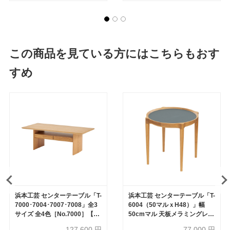
この商品を見ている方にはこちらもおす
すめ
浜本工芸 センターテーブル「T-
浜本工芸 センターテーブル「T-
7000･7004･7007･7008」全3
6004（50マルｘH48）」幅
サイズ 全4色［No.7000］【受
50cmマル 天板メラミングレー
注生産品】
［No.6000］
127,600
円
77,000
円