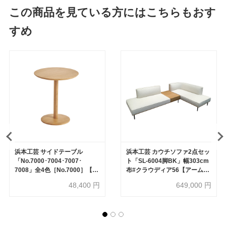
この商品を見ている方にはこちらもおす
すめ
浜本工芸 サイドテーブル
浜本工芸 カウチソファ2点セッ
「No.7000･7004･7007･
ト「SL-6004脚BK」幅303cm
7008」全4色［No.7000］【受
布#クラウディア56【アームレ
注生産品】
スソファ（座って左背 引出し
48,400
円
649,000
円
付き）+カウチソファ（座って
右肘）】［No.6000］【受注生
産品】