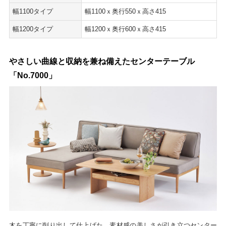
幅1100タイプ
幅1100ｘ奥行550ｘ高さ415
幅1200タイプ
幅1200ｘ奥行600ｘ高さ415
やさしい曲線と収納を兼ね備えたセンターテーブル
「No.7000」
木を丁寧に削り出して仕上げた、素材感の美しさが引き立つセンター