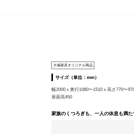
大塚家具オリジナル商品
サイズ（単位：mm）
幅2000ｘ奥行1080〜1510ｘ高さ770〜97
座面高450
家族のくつろぎも、一人の休息も満た