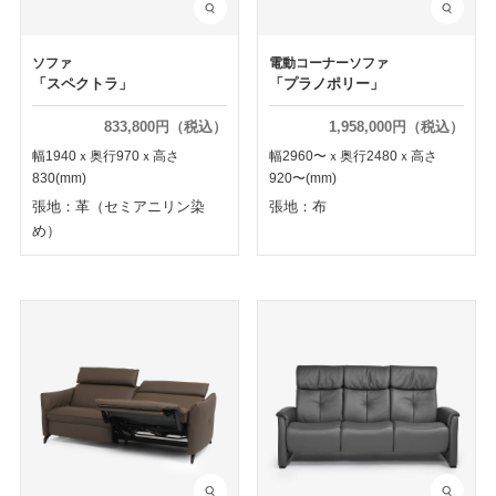
ソファ
電動コーナーソファ
「スペクトラ」
「プラノポリー」
833,800円（税込）
1,958,000円（税込）
幅1940ｘ奥行970ｘ高さ
幅2960〜ｘ奥行2480ｘ高さ
830(mm)
920〜(mm)
張地：革（セミアニリン染
張地：布
め）