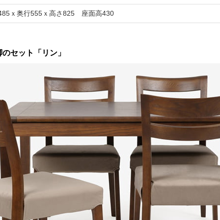
485ｘ奥行555ｘ高さ825 座面高430
脚のセット「リン」