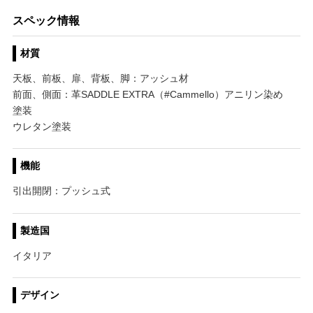
スペック情報
材質
天板、前板、扉、背板、脚：アッシュ材
前面、側面：革SADDLE EXTRA（#Cammello）アニリン染め
塗装
ウレタン塗装
機能
引出開閉：プッシュ式
製造国
イタリア
デザイン