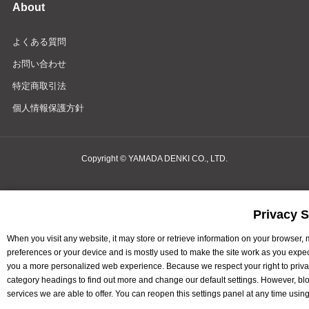
About
よくある質問
お問い合わせ
特定商取引法
個人情報保護方針
Copyright © YAMADA DENKI CO., LTD.
Privacy S
When you visit any website, it may store or retrieve information on your browser, 
preferences or your device and is mostly used to make the site work as you expect i
you a more personalized web experience. Because we respect your right to privacy
category headings to find out more and change our default settings. However, bl
services we are able to offer. You can reopen this settings panel at any time usin