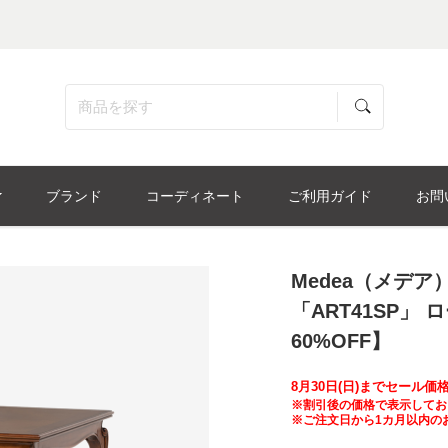
ブランド
コーディネート
ご利用ガイド
お問
Medea（メデ
「ART41SP」
60%OFF】
8月30日(日)までセール
※割引後の価格で表示してお
※ご注文日から1カ月以内の