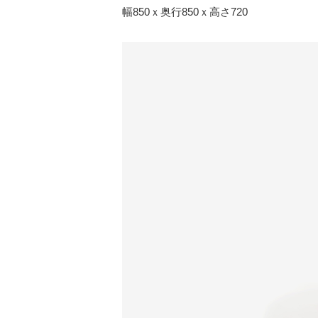
幅850ｘ奥行850ｘ高さ720