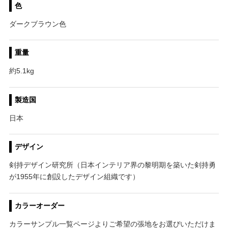
色
ダークブラウン色
重量
約5.1kg
製造国
日本
デザイン
剣持デザイン研究所（日本インテリア界の黎明期を築いた剣持勇
が1955年に創設したデザイン組織です）
カラーオーダー
カラーサンプル一覧ページよりご希望の張地をお選びいただけま