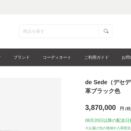
ブランド
コーディネート
ご利用ガイド
お問
de Sede（デセ
革ブラック色
3,870,000
円
(税
08月20日
以降の配送日
※お届け先の地域や入荷状況