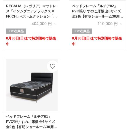
REGALIA（レガリア）マットレ
ベッドフレーム「ルチア02」
ス「インシグニアデラックス V
PVC張り すのこ床板 全6サイズ
FR CH」+ボトムクッション「レ
全2色【有明ショールーム30周年
ガリアゴールドV FR PO ハイ」
記念特別価格】
404,000
円 ～
110,000
円 ～
ポケットコイル 全6サイズ【マ
IDC在庫品
IDC在庫品
ットレス+ボトムのセット】【有
明ショールーム30周年記念特別
8月30日(日)まで特別価格で販売
8月30日(日)まで特別価格で販売
価格】
中
中
ベッドフレーム「ルチア01」
PVC張り すのこ床板 全6サイズ
全2色【有明ショールーム30周年