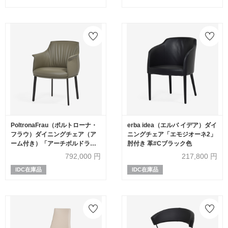
PoltronaFrau（ポルトローナ・
erba idea（エルバ イデア）ダイ
フラウ）ダイニングチェア（ア
ニングチェア「エモジオーネ2」
ーム付き）「アーチボルドラー
肘付き 革#Cブラック色
ジ」革ダーセナ色 #SC176
792,000
円
217,800
円
Darsena
IDC在庫品
IDC在庫品