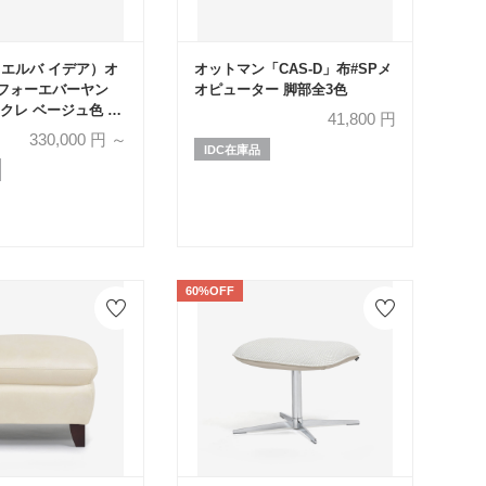
ea（エルバ イデア）オ
オットマン「CAS-D」布#SPメ
フォーエバーヤン
オピューター 脚部全3色
クレ ベージュ色 全
41,800
円
330,000
円 ～
IDC在庫品
60%OFF