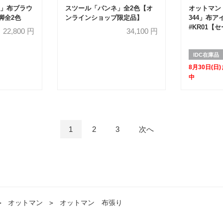
」布ブラウ
スツール「パンネ」全2色【オ
オットマン「
木脚全2色
ンラインショップ限定品】
344」布ア
#KR01【
22,800
円
34,100
円
50%OFF】
IDC在庫品
8月30日(
中
1
2
3
次へ
＞
オットマン
＞
オットマン 布張り