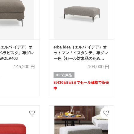
ea（エルバ イデア）オ
erba idea（エルバ イデア）オ
ベラビスタ」布グレ
ットマン「イスタンテ」布グレ
VOLA403
ー色【セール対象品のため
50%OFF】
145,200
円
104,000
円
IDC在庫品
8月30日(日)までセール価格で販売
中