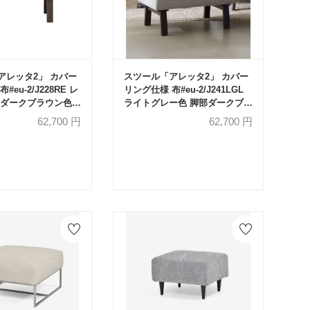
アレッタ2」 カバー
スツール「アレッタ2」 カバー
#eu-2/J228RE レ
リング仕様 布#eu-2/J241LGL
部ダークブラウン色
ライトグレー色 脚部ダークブラ
品】
ウン色
62,700
円
62,700
円