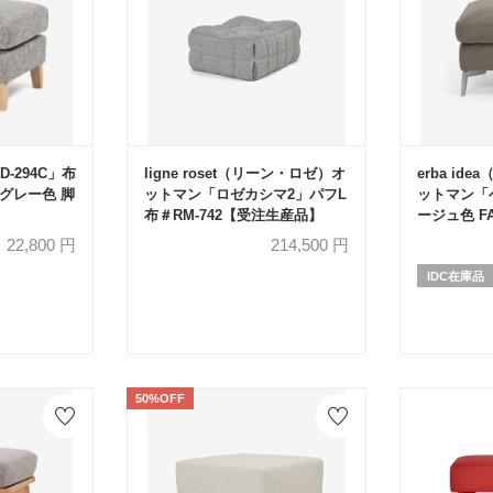
-294C」布
ligne roset（リーン・ロゼ）オ
erba id
イトグレー色 脚
ットマン「ロゼカシマ2」パフL
ットマン「
布＃RM-742【受注生産品】
ージュ色 FA
22,800
円
214,500
円
IDC在庫品
50%OFF