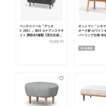
ベンチスツール「デュオ
オットマン「シネマ
3（BS）」布#3 カナアンスラサ
オーク材 ホワイト
イト 脚部全5種類【受注生産
バーリング仕様 布
品】
74,800
円
IDC在庫品