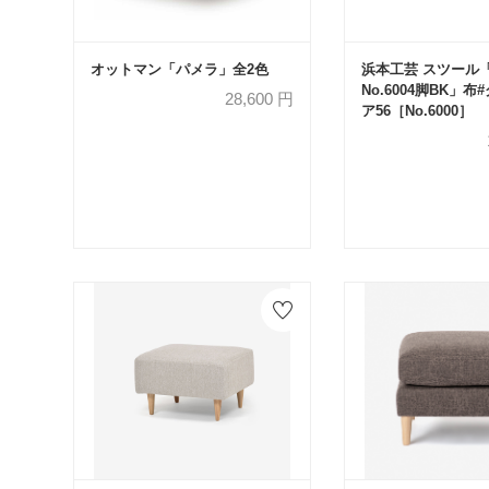
オットマン「パメラ」全2色
浜本工芸 スツール「N
No.6004脚BK」
28,600
円
ア56［No.6000］