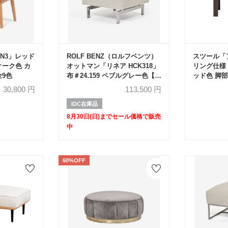
N3」レッド
ROLF BENZ（ロルフベンツ）
スツール「
オーク色 カ
オットマン「リネア HCK318」
リング仕様 布
全9色
布＃24.159 ペブルグレー色【セ
ッド色 脚
ール対象品のため50%OFF】
【受注生産
30,800
円
113,500
円
IDC在庫品
8月30日(日)までセール価格で販売
中
60%OFF