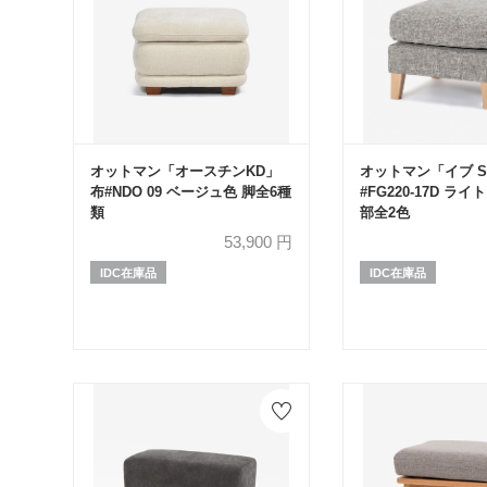
オットマン「オースチンKD」
オットマン「イブ SD
布#NDO 09 ベージュ色 脚全6種
#FG220-17D ラ
類
部全2色
53,900
円
IDC在庫品
IDC在庫品