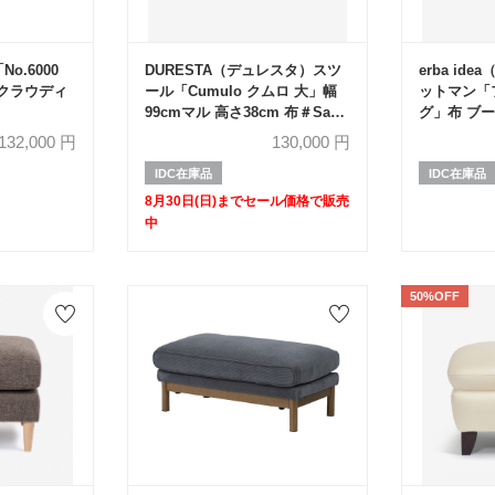
o.6000
DURESTA（デュレスタ）スツ
erba id
布#クラウディ
ール「Cumulo クムロ 大」幅
ットマン「
99cmマル 高さ38cm 布＃Saks
グ」布 ブー
Titanium【セール対象品のため
2サイズ
132,000
円
130,000
円
60%OFF】
IDC在庫品
IDC在庫品
8月30日(日)までセール価格で販売
中
50%OFF