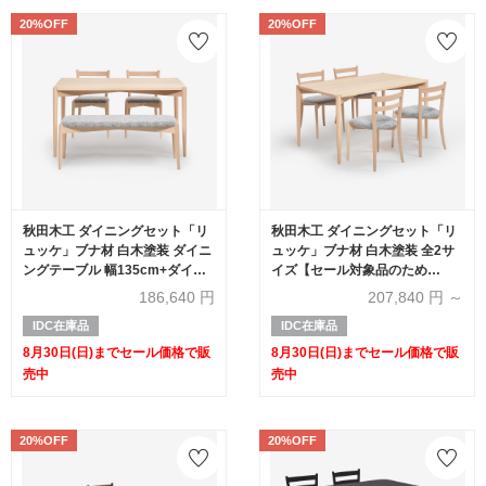
20%OFF
20%OFF
秋田木工 ダイニングセット「リ
秋田木工 ダイニングセット「リ
ュッケ」ブナ材 白木塗装 ダイニ
ュッケ」ブナ材 白木塗装 全2サ
ングテーブル 幅135cm+ダイニ
イズ【セール対象品のため
ングチェア2脚＋ベンチ【セール
20%OFF】
186,640
円
207,840
円 ～
対象品のため20%OFF】
IDC在庫品
IDC在庫品
8月30日(日)までセール価格で販
8月30日(日)までセール価格で販
売中
売中
20%OFF
20%OFF