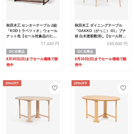
秋田木工 センターテーブル 2組
秋田木工 ダイニングテーブル
「KODトラペツィオ」ウォール
「GAKKO（がっこ）-01」ブナ
ナット色【セール対象品のため
材 白木塗装艶消し【セール対象
60%OFF】
品のため20%OFF】
77,440
円
193,600
円
IDC在庫品
IDC在庫品
8月30日(日)までセール価格で販
8月30日(日)までセール価格で販
売中
売中
20%OFF
20%OFF