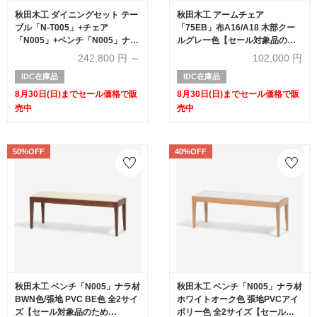
秋田木工 ダイニングセット テー
秋田木工 アームチェア
ブル「N-T005」+チェア
「75EB」布A16/A18 木部クー
「N005」+ベンチ「N005」ナラ
ルグレー色【セール対象品のた
材ホワイトオーク色 全2サイズ
め60%OFF】
242,800
円 ～
102,000
円
【セール対象品のため
IDC在庫品
IDC在庫品
20%OFF】
8月30日(日)までセール価格で販
8月30日(日)までセール価格で販
売中
売中
50%OFF
40%OFF
秋田木工 ベンチ「N005」ナラ材
秋田木工 ベンチ「N005」ナラ材
BWN色/張地 PVC BE色 全2サイ
ホワイトオーク色 張地PVCアイ
ズ【セール対象品のため
ボリー色 全2サイズ【セール対