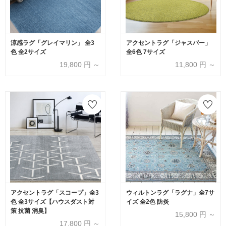
涼感ラグ「グレイマリン」 全3
アクセントラグ「ジャスパー」
色 全2サイズ
全6色 7サイズ
19,800
円 ～
11,800
円 ～
アクセントラグ「スコープ」全3
ウィルトンラグ「ラグナ」全7サ
色 全3サイズ【ハウスダスト対
イズ 全2色 防炎
策 抗菌 消臭】
15,800
円 ～
17,800
円 ～