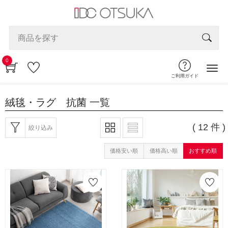
0
ご利用ガイド
絨毯・ラグ 抗菌
一覧
( 12 件 )
絞り込み
価格安い順
価格高い順
おすすめ順