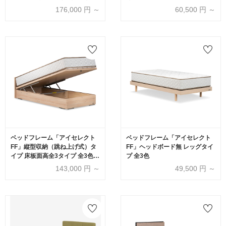
イプ アッシュグレー色 収納深さ
プ 全3色
176,000
円 ～
60,500
円 ～
全2サイズ
ベッドフレーム「アイセレクト
ベッドフレーム「アイセレクト
FF」縦型収納（跳ね上げ式）タ
FF」ヘッドボード無 レッグタイ
イプ 床板面高全3タイプ 全3色(*
プ 全3色
要マットレス重量確認)
143,000
円 ～
49,500
円 ～