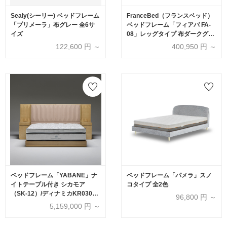
Sealy(シーリー) ベッドフレーム
FranceBed（フランスベッド）
「プリメーラ」布グレー 全6サ
ベッドフレーム「フィアバ FA-
イズ
08」レッグタイプ 布ダークグレ
ー色 すのこ床板 全5サイズ【受
122,600
円 ～
400,950
円 ～
注生産品】
ベッドフレーム「YABANE」ナ
ベッドフレーム「パメラ」スノ
イトテーブル付き シカモア
コタイプ 全2色
（SK-12）/ディナミカKR0309
96,800
円 ～
全4サイズ【受注生産品】
5,159,000
円 ～