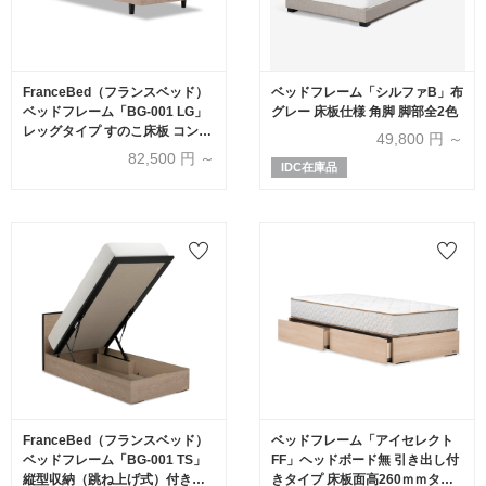
FranceBed（フランスベッド）
ベッドフレーム「シルファB」布
ベッドフレーム「BG-001 LG」
グレー 床板仕様 角脚 脚部全2色
レッグタイプ すのこ床板 コンセ
49,800
円 ～
ント付き アッシュグレー色
82,500
円 ～
IDC在庫品
FranceBed（フランスベッド）
ベッドフレーム「アイセレクト
ベッドフレーム「BG-001 TS」
FF」ヘッドボード無 引き出し付
縦型収納（跳ね上げ式）付きタ
きタイプ 床板面高260ｍｍタイ