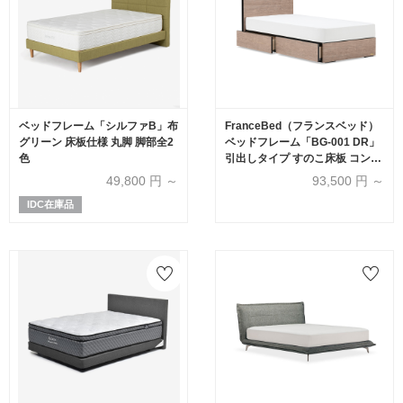
ベッドフレーム「シルファB」布
FranceBed（フランスベッド）
グリーン 床板仕様 丸脚 脚部全2
ベッドフレーム「BG-001 DR」
色
引出しタイプ すのこ床板 コンセ
ント付き アッシュグレー色
49,800
円 ～
93,500
円 ～
IDC在庫品