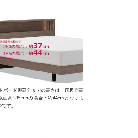
ドボード棚部分までの高さは、床板面高
床板面高185mmの場合：約44cmとなりま
ジです。