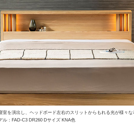
寝室を演出し、ヘッドボード左右のスリットからもれる光が様々な
AD-C3 DR260 Dサイズ KNA色