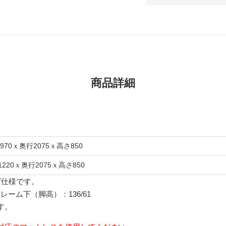
商品詳細
 970ｘ奥行2075ｘ高さ850
1220ｘ奥行2075ｘ高さ850
グ仕様です。
レーム下（脚高）：136/61
す。