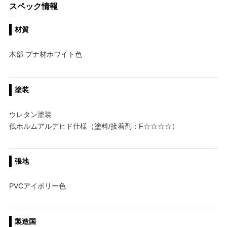
スペック情報
材質
木部 ブナ材ホワイト色
塗装
ウレタン塗装
低ホルムアルデヒド仕様（塗料/接着剤：F☆☆☆☆）
張地
PVCアイボリー色
製造国