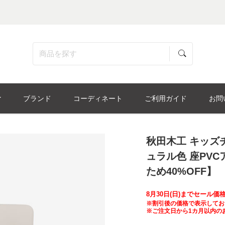
ブランド
コーディネート
ご利用ガイド
お問
秋田木工 キッズ
ュラル色 座PV
ため40%OFF】
8月30日(日)までセール
※割引後の価格で表示してお
※ご注文日から1カ月以内の