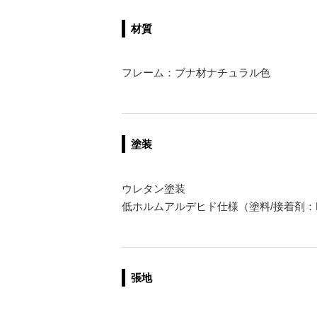
材質
フレーム：ブナ材ナチュラル色
塗装
ウレタン塗装
低ホルムアルデヒド仕様（塗料/接着剤：
張地