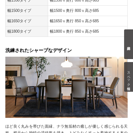
幅1350タイプ
幅1350ｘ奥行 800ｘ高さ685
幅1500タイプ
幅1500ｘ奥行 800ｘ高さ685
幅1650タイプ
幅1650ｘ奥行 850ｘ高さ685
幅1800タイプ
幅1800ｘ奥行 850ｘ高さ685
洗練されたシャープなデザイン
スペック情報
ほど良く丸みを帯びた面縁、ナラ無垢材の癒しが優しく感じられる天
板。根元から独特の流線形を描き、よどみなくすっと着地する４本の