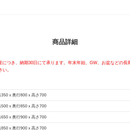
商品詳細
以外は受注生産につき、納期30日にて承ります。年末年始、GW、お盆など
さい。
1350ｘ奥行800ｘ高さ700
1500ｘ奥行850ｘ高さ700
1650ｘ奥行900ｘ高さ700
1850ｘ奥行900ｘ高さ700