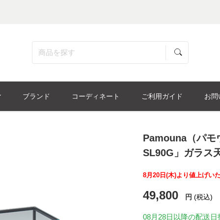
ブランド
コーディネート
ご利用ガイド
お問
Pamouna（パ
SL90G」ガラス天
8月20日(木)より値上げい
49,800
円
(税込)
08月28日
以降の配送日