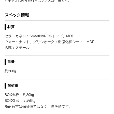
引手を含む外寸奥行きはプラス19ｍｍです。
スペック情報
材質
セラミカネロ：SmartNANO®トップ、MDF
ウォールナット、グリジオーク：樹脂化粧シート、MDF
脚部：スチール
重量
約20kg
耐荷重
BOX天板：約20kg
BOX引出し：約5kg
※耐荷重は保証値ではなく、参考値です。