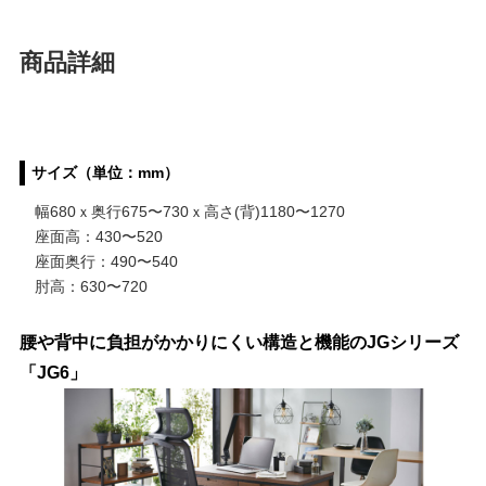
商品詳細
サイズ（単位：mm）
幅680ｘ奥行675〜730ｘ高さ(背)1180〜1270
座面高：430〜520
座面奥行：490〜540
肘高：630〜720
腰や背中に負担がかかりにくい構造と機能のJGシリーズ
「JG6」