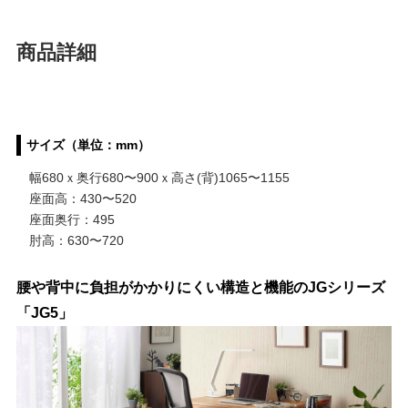
商品詳細
サイズ（単位：mm）
幅680ｘ奥行680〜900ｘ高さ(背)1065〜1155
座面高：430〜520
座面奥行：495
肘高：630〜720
腰や背中に負担がかかりにくい構造と機能のJGシリーズ
「JG5」