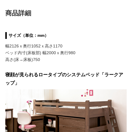
商品詳細
サイズ（単位：mm）
幅2126ｘ奥行1052ｘ高さ1170
ベッド内寸(床板部) 幅2000ｘ奥行980
高さ(床→床板)750
寝顔が見られるロータイプのシステムベッド「ラークア
ップ」