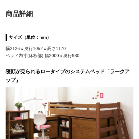
商品詳細
サイズ（単位：mm）
幅2126ｘ奥行1052ｘ高さ1170
ベッド内寸(床板部) 幅2000ｘ奥行980
寝顔が見られるロータイプのシステムベッド「ラークア
ップ」