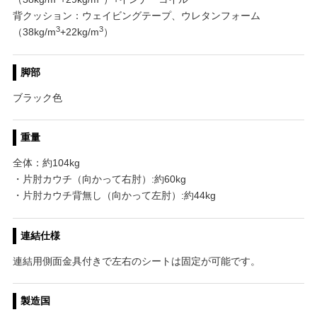
背クッション：ウェイビングテープ、ウレタンフォーム
3
3
（38kg/m
+22kg/m
）
脚部
ブラック色
重量
全体：約104kg
・片肘カウチ（向かって右肘）:約60kg
・片肘カウチ背無し（向かって左肘）:約44kg
連結仕様
連結用側面金具付きで左右のシートは固定が可能です。
製造国