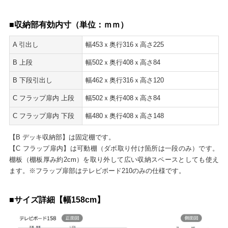
■収納部有効内寸（単位：ｍｍ）
A 引出し
幅453ｘ奥行316ｘ高さ225
B 上段
幅502ｘ奥行408ｘ高さ84
B 下段引出し
幅462ｘ奥行316ｘ高さ120
C フラップ扉内 上段
幅502ｘ奥行408ｘ高さ84
C フラップ扉内 下段
幅480ｘ奥行408ｘ高さ148
【B デッキ収納部】は固定棚です。
【C フラップ扉内】は可動棚（ダボ取り付け箇所は一段のみ）です。
棚板（棚板厚み約2cm）を取り外して広い収納スペースとしても使え
ます。※フラップ扉部はテレビボード210のみの仕様です。
■サイズ詳細【幅158cm】