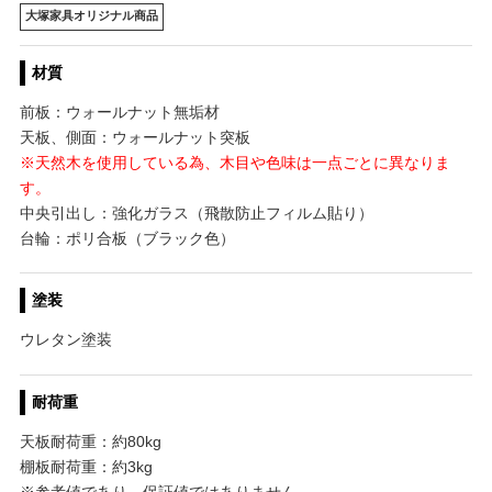
大塚家具オリジナル商品
材質
前板：ウォールナット無垢材
天板、側面：ウォールナット突板
※天然木を使用している為、木目や色味は一点ごとに異なりま
す。
中央引出し：強化ガラス（飛散防止フィルム貼り）
台輪：ポリ合板（ブラック色）
塗装
ウレタン塗装
耐荷重
天板耐荷重：約80kg
棚板耐荷重：約3kg
※参考値であり、保証値ではありません。