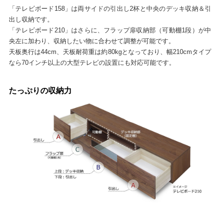
「テレビボード158」は両サイドの引出し2杯と中央のデッキ収納＆引
出し収納です。
「テレビボード210」はさらに、フラップ扉収納部（可動棚1段）が中
央左に加わり、収納したい物に合わせて調整が可能です。
天板奥行は44cm、天板耐荷重は約80kgとなっており、幅210cmタイプ
なら70インチ以上の大型テレビの設置にも対応可能です。
たっぷりの収納力