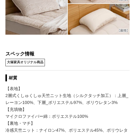
スペック情報
大塚家具オリジナル商品
材質
【表地】
2層式くしゅくしゅ天竺ニット生地（シルクタッチ加工）：上層_
レーヨン100%、下層_ポリエステル97%、ポリウレタン3%
【充填物】
マイクロファイバー綿：ポリエステル100%
【裏地・マチ】
冷感天竺ニット：ナイロン47%、ポリエステル45%、ポリウレタ