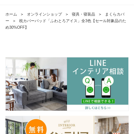
ホーム
＞
オンラインショップ
＞
寝具・寝装品
＞
まくらカバ
ー
＞
枕カバーパッド「ふわとろアイス」全3色【セール対象品のた
め30%OFF】