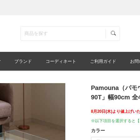
ブランド
コーディネート
ご利用ガイド
お問
Pamouna（パ
90T」幅90cm 全
8月20日(木)より値上げい
※以下項目を選択すると【
カラー