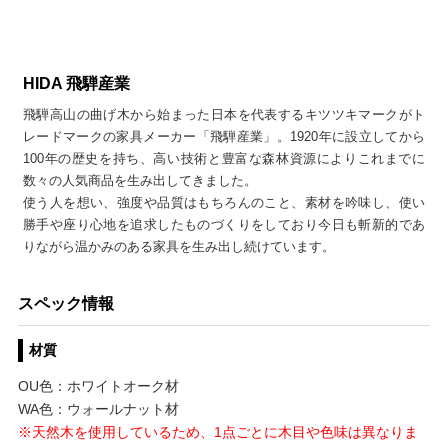
HIDA 飛騨産業
飛騨高山の曲げ木から始まった日本を代表するキツツキマークがト
レードマークの家具メーカー「飛騨産業」。1920年に設立してから
100年の歴史を持ち、高い技術と豊富な森林資源によりこれまでに
数々の人気商品を生み出してきました。
使う人を想い、強度や品質はもちろんのこと、素材を吟味し、使い
勝手や座り心地を追求したものづくりをしており今日も斬新的であ
りながら温かみのある家具を生み出し続けています。
スペック情報
材質
OU色：ホワイトオーク材
WA色：ウォールナット材
※天然木を使用しているため、1点ごとに木目や色味は異なりま