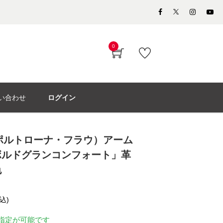
0
い合わせ
ログイン
rau（ポルトローナ・フラウ）アーム
ボルドグランコンフォート」革
色
込)
指定が可能です