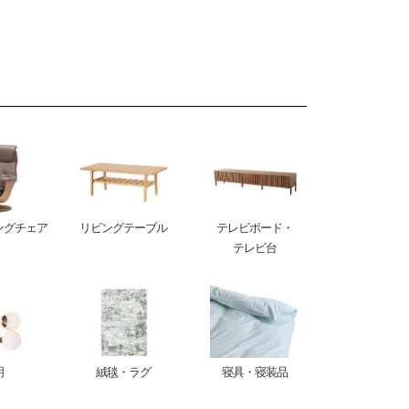
ングチェア
リビングテーブル
テレビボード・
テレビ台
明
絨毯・ラグ
寝具・寝装品