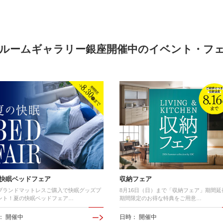
ルームギャラリー銀座開催中の
イベント・フ
快眠ベッドフェア
収納フェア
ブランドマットレスご購入で快眠グッズプ
8月16日（日）まで「収納フェア」期間延
ント！夏の快眠ベッドフェア…
期間限定のお得な特典をご用意…
： 開催中
日時： 開催中