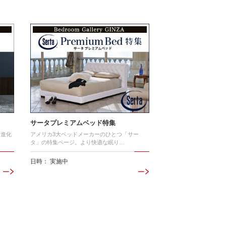
サータプレミアムベッド特集
て進化
アメリカ3大ベッドメーカーのひとつ「サー
タ」の特集ページ。より快適な眠り…
日時： 実施中