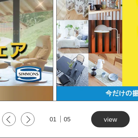
01
05
view