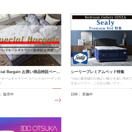
cial Bargain お買い得品特設ペー…
シーリープレミアムベッド特集
ドルームギャラリー スペシャルバーゲンの
つねに最先端の心地よい眠りを追い求め
ジ
するシーリー。こだわり抜いてつ…
： 販売中
日時： 実施中