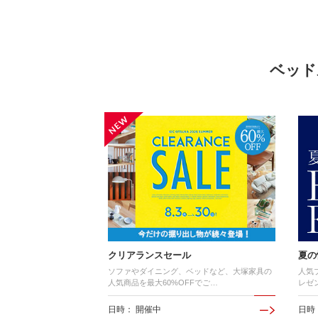
ベッド
クリアランスセール
夏の
ソファやダイニング、ベッドなど、大塚家具の
人気
人気商品を最大60%OFFでご…
レゼ
日時： 開催中
日時