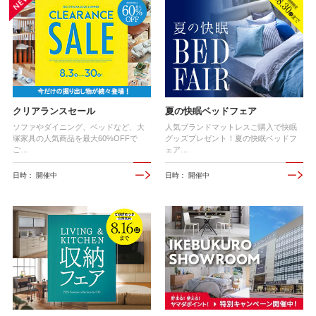
クリアランスセール
夏の快眠ベッドフェア
ソファやダイニング、ベッドなど、大
人気ブランドマットレスご購入で快眠
塚家具の人気商品を最大60%OFFで
グッズプレゼント！夏の快眠ベッドフ
ご…
ェア…
日時： 開催中
日時： 開催中