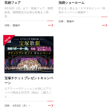
収納フェア
池袋ショールーム
8月16日（日）まで「収納フェア」期間
貯まる！使える！ヤマダポイント！特
延長。期間限定のお得な特典をご用
別キャンペーン開催中！
意…
日時： 開催中
日時： 開催中
宝塚チケットプレゼントキャンペ
ーン
エアウィーヴクッションを含むエアウ
ィーヴ商品を20万円（税込）ご購入ご
と…
日時： 8月3日（月）～