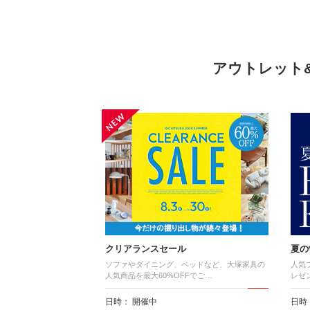
アウトレット
クリアランスセール
夏の
ソファやダイニング、ベッドなど、大塚家具の
人気
人気商品を最大60%OFFでご…
レゼ
日時： 開催中
日時