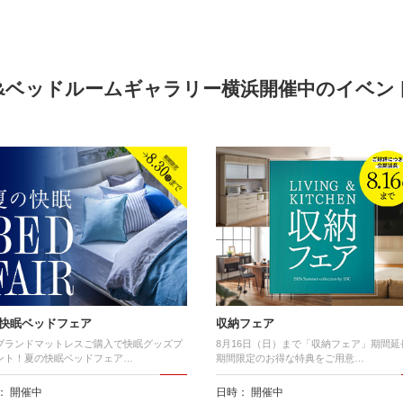
&ベッドルームギャラリー横浜開催中の
イベン
快眠ベッドフェア
収納フェア
ブランドマットレスご購入で快眠グッズプ
8月16日（日）まで「収納フェア」期間延
ント！夏の快眠ベッドフェア…
期間限定のお得な特典をご用意…
： 開催中
日時： 開催中