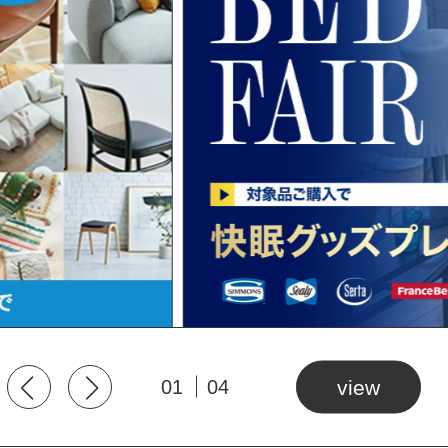
01
04
view