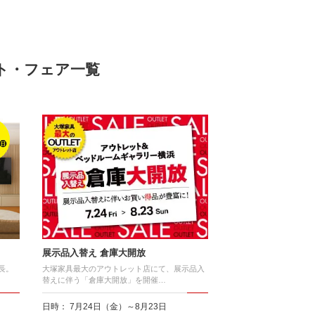
ト・フェア一覧
展示品入替え 倉庫大開放
長。
大塚家具最大のアウトレット店にて、展示品入
替えに伴う「倉庫大開放」を開催…
日時： 7月24日（金）～8月23日