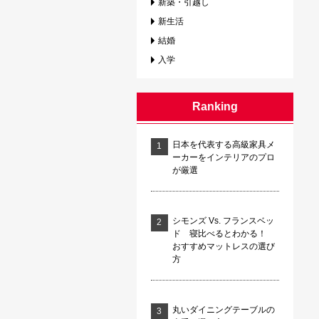
新築・引越し
新生活
結婚
入学
Ranking
日本を代表する高級家具メ
ーカーをインテリアのプロ
が厳選
シモンズ Vs. フランスベッ
ド 寝比べるとわかる！
おすすめマットレスの選び
方
丸いダイニングテーブルの