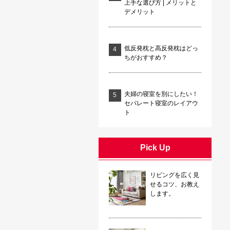
上手な選び方 | メリットと
デメリット
低反発枕と高反発枕はどっ
ちがおすすめ？
夫婦の寝室を別にしたい！
セパレート寝室のレイアウ
ト
Pick Up
リビングを広く見
せるコツ、お教え
します。