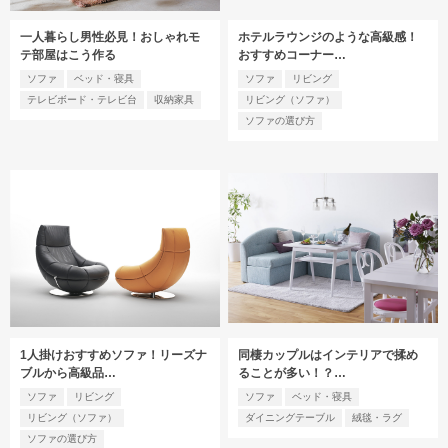
一人暮らし男性必見！おしゃれモ
ホテルラウンジのような高級感！
テ部屋はこう作る
おすすめコーナー…
ソファ
ベッド・寝具
ソファ
リビング
テレビボード・テレビ台
収納家具
リビング（ソファ）
ソファの選び方
1人掛けおすすめソファ！リーズナ
同棲カップルはインテリアで揉め
ブルから高級品…
ることが多い！？…
ソファ
リビング
ソファ
ベッド・寝具
リビング（ソファ）
ダイニングテーブル
絨毯・ラグ
ソファの選び方