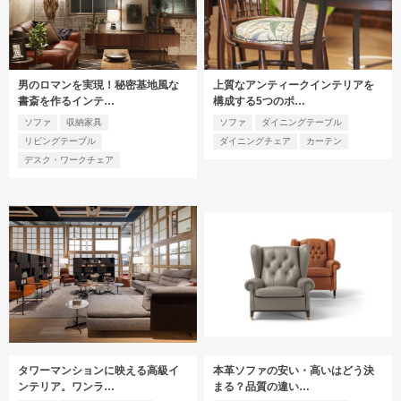
男のロマンを実現！秘密基地風な
上質なアンティークインテリアを
書斎を作るインテ…
構成する5つのポ…
ソファ
収納家具
ソファ
ダイニングテーブル
リビングテーブル
ダイニングチェア
カーテン
デスク・ワークチェア
タワーマンションに映える高級イ
本革ソファの安い・高いはどう決
ンテリア。ワンラ…
まる？品質の違い…