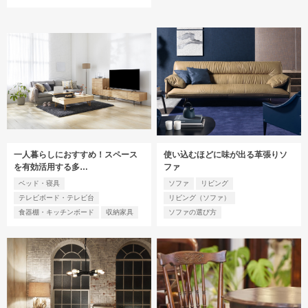
一人暮らしにおすすめ！スペース
使い込むほどに味が出る革張りソ
を有効活用する多…
ファ
ベッド・寝具
ソファ
リビング
テレビボード・テレビ台
リビング（ソファ）
食器棚・キッチンボード
収納家具
ソファの選び方