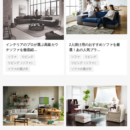
インテリアのプロが選ぶ高級カウ
2人掛け用のおすすめソファを厳
チソファを徹底紹…
選！あの人気ブラ…
ソファ
リビング
ソファ
リビング
リビング（ソファ）
リビング（ソファ）
ソファの選び方
ソファの選び方