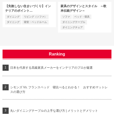
【失敗しない住まいづくり】イン
家具のデザインとスタイル ～欧
テリアのポイント…
米伝統デザイン～
ダイニング
リビング（ソファ）
ソファ
ベッド・寝具
ダイニング
寝室・ベッドルーム
ダイニングテーブル
ダイニングチェア
Ranking
日本を代表する高級家具メーカーをインテリアのプロが厳選
シモンズ Vs. フランスベッド 寝比べるとわかる！ おすすめマットレ
スの選び方
丸いダイニングテーブルの上手な選び方 | メリットとデメリット