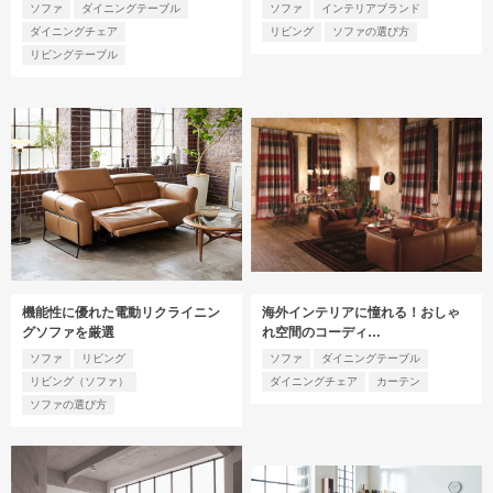
ソファ
ダイニングテーブル
ソファ
インテリアブランド
ダイニングチェア
リビング
ソファの選び方
リビングテーブル
機能性に優れた電動リクライニン
海外インテリアに憧れる！おしゃ
グソファを厳選
れ空間のコーディ…
ソファ
リビング
ソファ
ダイニングテーブル
リビング（ソファ）
ダイニングチェア
カーテン
ソファの選び方