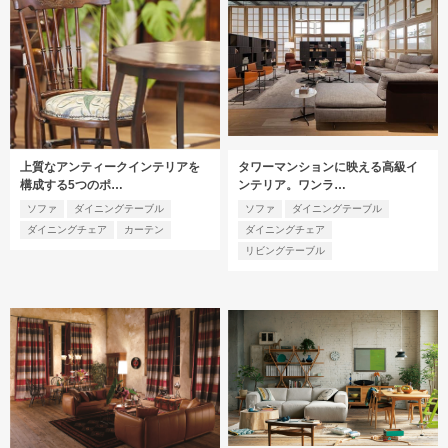
上質なアンティークインテリアを
タワーマンションに映える高級イ
構成する5つのポ…
ンテリア。ワンラ…
ソファ
ダイニングテーブル
ソファ
ダイニングテーブル
ダイニングチェア
カーテン
ダイニングチェア
リビングテーブル