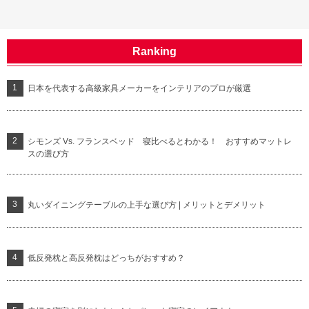
Ranking
日本を代表する高級家具メーカーをインテリアのプロが厳選
シモンズ Vs. フランスベッド 寝比べるとわかる！ おすすめマットレ
スの選び方
丸いダイニングテーブルの上手な選び方 | メリットとデメリット
低反発枕と高反発枕はどっちがおすすめ？